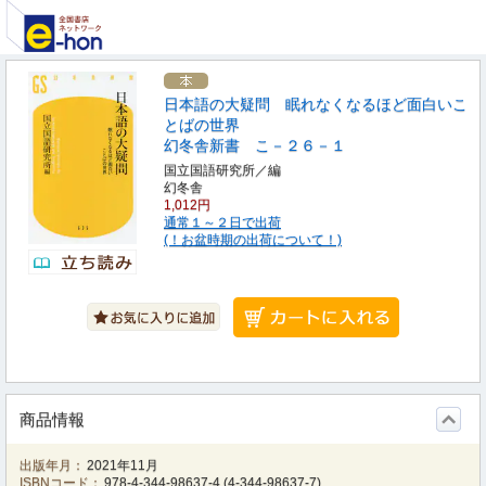
日本語の大疑問 眠れなくなるほど面白いこ
とばの世界
幻冬舎新書 こ－２６－１
国立国語研究所／編
幻冬舎
1,012円
通常１～２日で出荷
(！お盆時期の出荷について！)
商品情報
出版年月：
2021年11月
ISBNコード：
978-4-344-98637-4
(
4-344-98637-7
)