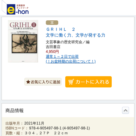
ＧＲＩＨＬ ２
文学に働く力、文学が発する力
文芸事象の歴史研究会／編
吉田書店
4,950円
通常１～２日で出荷
(！お盆時期の出荷について！)
商品情報
出版年月：
2021年11月
ISBNコード：
978-4-905497-98-1
(
4-905497-98-1
)
頁数・縦：
３０４，２７Ｐ ２２ｃｍ