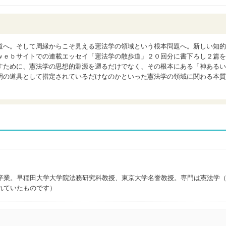
道へ。そして周縁からこそ見える憲法学の領域という根本問題へ。新しい知的
ｗｅｂサイトでの連載エッセイ「憲法学の散歩道」２０回分に書下ろし２篇を
すために、憲法学の思想的淵源を遡るだけでなく、その根本にある「神あるい
明の道具として措定されているだけなのかといった憲法学の領域に関わる本質
卒業。早稲田大学大学院法務研究科教授、東京大学名誉教授。専門は憲法学
れていたものです）