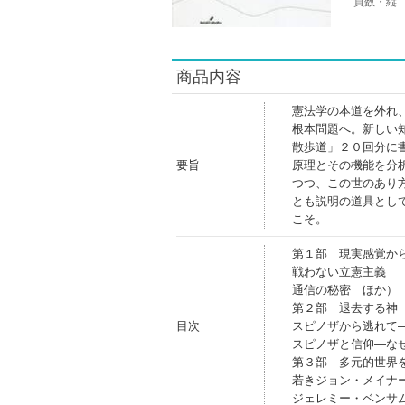
頁数・縦
商品内容
憲法学の本道を外れ
根本問題へ。新しい
散歩道」２０回分に
要旨
原理とその機能を分
つつ、この世のあり
とも説明の道具とし
こそ。
第１部 現実感覚か
戦わない立憲主義
通信の秘密 ほか）
第２部 退去する神
目次
スピノザから逃れて
スピノザと信仰―な
第３部 多元的世界
若きジョン・メイナ
ジェレミー・ベンサ