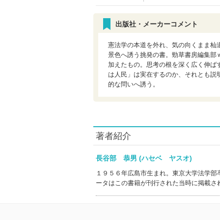
出版社・メーカーコメント
憲法学の本道を外れ、気の向くまま杣
景色へ誘う挑発の書。勁草書房編集部
加えたもの。思考の根を深く広く伸ば
は人民」は実在するのか、それとも説
的な問いへ誘う。
著者紹介
長谷部 恭男 (ハセベ ヤスオ)
１９５６年広島市生まれ。東京大学法学部
ータはこの書籍が刊行された当時に掲載さ