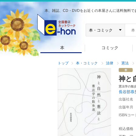
本、雑誌、CD・DVDをお近くの本屋さんに送料無料で
本
コミック
トップ
本・コミック
法律
憲法
神と
憲法学の散
長谷部恭
出版社名
出版年月
ISBNコー
税込価格