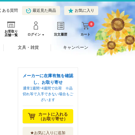
くある質問
最近見た商品
お気に入り
0
お受取り
ログイン
注文履歴
カート
店舗一覧
文具・雑貨
キャンペーン
メーカーに在庫有無を確認
し、お取り寄せ
通常1週間~4週間で出荷 ※品
切れ等で入手できない場合もご
ざいます
カートに入れる
（お取り寄せ）
★お気に入りに追加