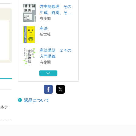
君主制原理 その
生成、終焉、そ...
有斐閣
憲法
新世社
憲法講話 ２４の
入門講義
有斐閣
思惟と対話と憲法
と
勁草書房
憲法判例百選 １
返品について
有斐閣
（本デ
君主制原理 その
生成、終焉、そ...
有斐閣