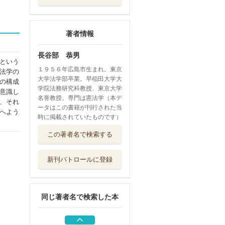
著者情報
長谷部 恭男
という
１９５６年広島市生まれ。東京
法学の
大学法学部卒業。早稲田大学大
の構成
学院法務研究科教授、東京大学
意識し
名誉教授。専門は憲法学（本デ
、それ
ータはこの書籍が刊行された当
へよう
時に掲載されていたものです）
憲法講話 ２４の
この著者名で検索する
入門講義
有斐閣
新刊パトロールに登録
思惟と対話と憲法
と
勁草書房
同じ著者名で検索した本
憲法判例百選 １
有斐閣