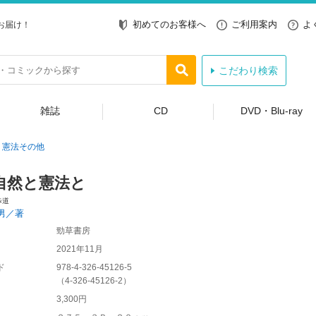
初めてのお客様へ
ご利用案内
よ
お届け！
こだわり検索
雑誌
CD
DVD・Blu-ray
憲法その他
自然と憲法と
歩道
男／著
勁草書房
2021年11月
ド
978-4-326-45126-5
（
4-326-45126-2
）
3,300円