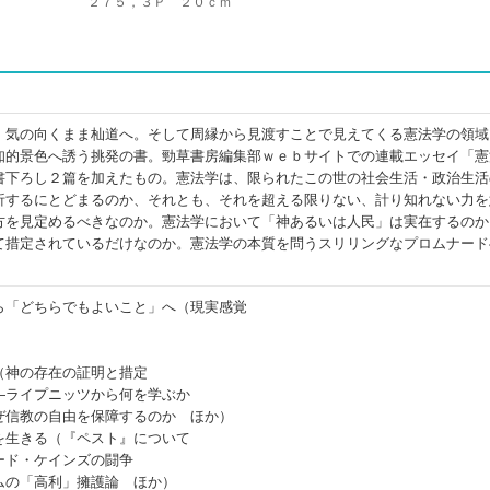
２７５，３Ｐ ２０ｃｍ
、気の向くまま杣道へ。そして周縁から見渡すことで見えてくる憲法学の領域
知的景色へ誘う挑発の書。勁草書房編集部ｗｅｂサイトでの連載エッセイ「憲
書下ろし２篇を加えたもの。憲法学は、限られたこの世の社会生活・政治生活
析するにとどまるのか、それとも、それを超える限りない、計り知れない力を
方を見定めるべきなのか。憲法学において「神あるいは人民」は実在するのか
て措定されているだけなのか。憲法学の本質を問うスリリングなプロムナード
ら「どちらでもよいこと」へ（現実感覚
（神の存在の証明と措定
―ライプニッツから何を学ぶか
ぜ信教の自由を保障するのか ほか）
を生きる（『ペスト』について
ード・ケインズの闘争
ムの「高利」擁護論 ほか）