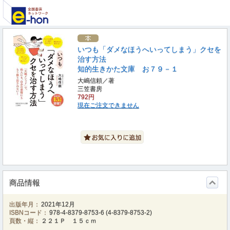
いつも「ダメなほうへいってしまう」クセを
治す方法
知的生きかた文庫 お７９－１
大嶋信頼／著
三笠書房
792円
現在ご注文できません
商品情報
出版年月：
2021年12月
ISBNコード：
978-4-8379-8753-6
(
4-8379-8753-2
)
頁数・縦：
２２１Ｐ １５ｃｍ