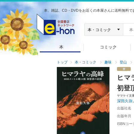
本、雑誌、CD・DVDをお近くの本屋さんに送料無料で
本
コミック
トップ
本・コミック
趣味
登山
ヒマ
初登
ヤマケイ文
深田久弥
出版社名
出版年月
ISBNコー