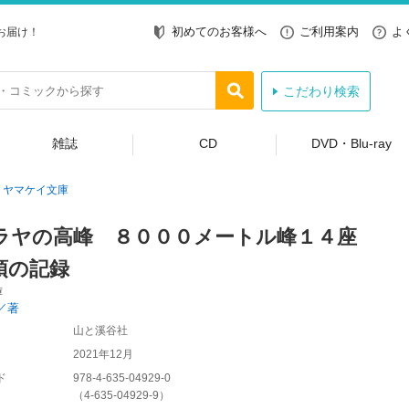
初めてのお客様へ
ご利用案内
よ
お届け！
こだわり検索
雑誌
CD
DVD・Blu-ray
ヤマケイ文庫
ラヤの高峰 ８０００メートル峰１４座
頂の記録
庫
／著
山と溪谷社
2021年12月
ド
978-4-635-04929-0
（
4-635-04929-9
）