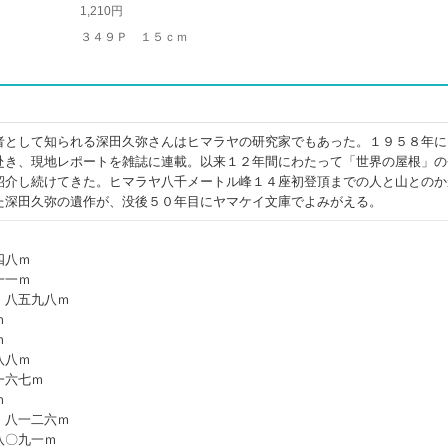
1,210円
３４９Ｐ １５ｃｍ
者として知られる深田久弥さんはヒマラヤの研究家でもあった。１９５８年に
赴き、現地レポートを雑誌に連載。以来１２年間にわたって「世界の屋根」の
紹介し続けてきた。ヒマラヤ八千メートル峰１４座初登頂までの人と山とのか
た深田久弥の遺作が、没後５０年目にヤマケイ文庫でよみがえる。
四八ｍ
一一ｍ
 八五九八ｍ
ｍ
ｍ
八八ｍ
一六七ｍ
ｍ
 八一二六ｍ
八〇九一ｍ