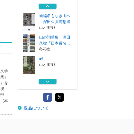
久弥選集 上
山と溪谷社
新編名もなき山へ
深田久弥随想選
山と溪谷社
山の詞華集 深田
久弥『日本百名...
冬花社
峠
山と溪谷社
学文学
思潮』
瀟洒なる自然 わ
ら』を
が山旅の記
戦後
山と溪谷社
記部
逝（本
百名山紀行 深田
返品について
久弥選集 上
山と溪谷社
新編名もなき山へ
深田久弥随想選