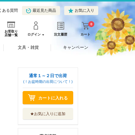
くある質問
最近見た商品
お気に入り
0
お受取り
ログイン
注文履歴
カート
店舗一覧
文具・雑貨
キャンペーン
通常１～２日で出荷
(！お盆時期の出荷について！)
カートに入れる
★お気に入りに追加