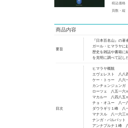
税込価格
頁数・縦
商品内容
『日本百名山』の著
ガール・ヒマラヤに
要旨
歴史を雑誌や書籍に
を克明に調べて記し
ヒマラヤ概観
エヴェレスト 八八
ケー・トゥー 八六
カンチェンジュンガ
ローツェ 八五一六
マカルー 八四八五
チョ・オユー 八一
目次
ダウラギリ１峰 八
マナスル 八一六三
ナンガ・パルバット
アンナプルナ１峰 