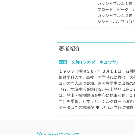
ガッシャブルム１峰
ブロード・ピーク 
ガッシャブルム２峰
シシャ・パンマ（ゴ
著者紹介
深田 久弥 (フカダ キュウヤ)
１９０３（明治３６）年３月１１日、石川
部哲学科入学。高校・大学時代に丹沢、大
ほかの同人誌に参加。東大在学中に出版の
刊行。文壇生活を続けながら山登りは絶え
は、登山・探検関係を中心に執筆活動。１
門）を受賞。ヒマラヤ、シルクロード研究
データはこの書籍が刊行された当時に掲載