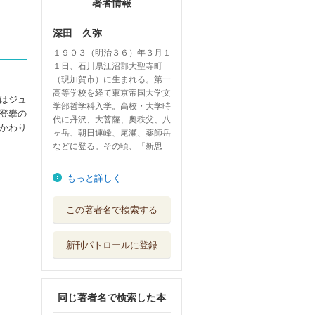
著者情報
深田 久弥
１９０３（明治３６）年３月１
１日、石川県江沼郡大聖寺町
（現加賀市）に生まれる。第一
高等学校を経て東京帝国大学文
はジュ
学部哲学科入学。高校・大学時
登攀の
代に丹沢、大菩薩、奥秩父、八
かわり
ヶ岳、朝日連峰、尾瀬、薬師岳
などに登る。その頃、『新思
…
もっと詳しく
峠
この著者名で検索する
山と溪谷社
新刊パトロールに登録
瀟洒なる自然 わ
が山旅の記
山と溪谷社
同じ著者名で検索した本
百名山紀行 深田