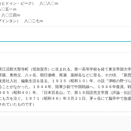
（ヒドゥン・ピーク） 八〇八〇ｍ
八〇五一ｍ
 八〇三四ｍ
ザインタン） 八〇二七ｍ
県江沼郡大聖寺町（現加賀市）に生まれる。第一高等学校を経て東京帝国大
菩薩、奥秩父、八ヶ岳、朝日連峰、尾瀬、薬師岳などに登る。その頃、『新
改造社入社、編集生活を送る。１９３５（昭和１０）年、小説『津軽の野づ
ることがなかった。１９４４年、陸軍少尉で中国戦線へ。１９４６年復員。
９６５（昭和４０）年、『日本百名山』で、第１６回読売文学賞（評論・伝
にも力を注ぐ。１９７１（昭和４６）年３月２１日、茅ヶ岳にて脳卒中で急
されていたものです）