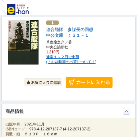
連合艦隊 参謀長の回想
中公文庫 く３１－１
草鹿龍之介／著
中央公論新社
1,210円
通常１～２日で出荷
(！お盆時期の出荷について！)
商品情報
出版年月：
2021年11月
ISBNコード：
978-4-12-207137-7
(
4-12-207137-2
)
頁数・縦：
５３０Ｐ １６ｃｍ