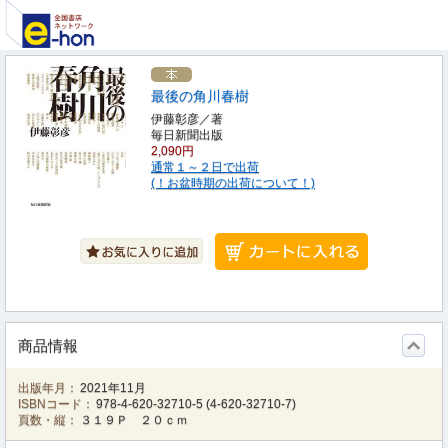
最後の角川春樹
伊藤彰彦／著
毎日新聞出版
2,090円
通常１～２日で出荷
(！お盆時期の出荷について！)
商品情報
出版年月：
2021年11月
ISBNコード：
978-4-620-32710-5
(
4-620-32710-7
)
頁数・縦：
３１９Ｐ ２０ｃｍ