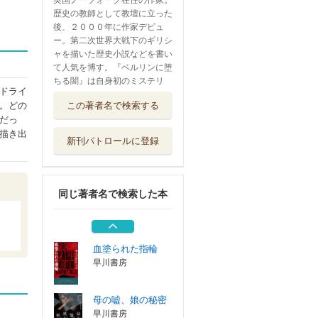
英国ノーフォーク在住の作家。
歴史の教師として教壇に立った
後、２０００年に作家デビュ
ー。第二次世界大戦下のギリシ
ャを描いた歴史小説などを書い
て人気を博す。『ベルリンに堕
ちる闇』は自身初のミステリ
ドライ
家族のなかの見知
この著者名で検索する
。どの
らぬ人
だっ
早川書房
描き出
新刊パトロールに登録
ハリウッドの悪魔
早川書房
同じ著者名で検索した本
捜索者
早川書房
血塗られた指輪
早川書房
母の嘘、娘の秘密
早川書房