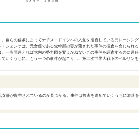
５８４Ｐ １６ｃｍ
ン。自らの信条によってナチス・ドイツへの入党を拒否している元レーシング
ト・シェンケは、元女優である党幹部の妻が殺された事件の捜査を命じられる
は、一歩間違えれば党内の勢力図を変えかねないこの事件を調査するのに適任
めていくうちに、もう一つの事件が起こり…。第二次世界大戦下のベルリンを
元女優が殺害されているのが見つかる。事件は捜査を進めていくうちに混迷を