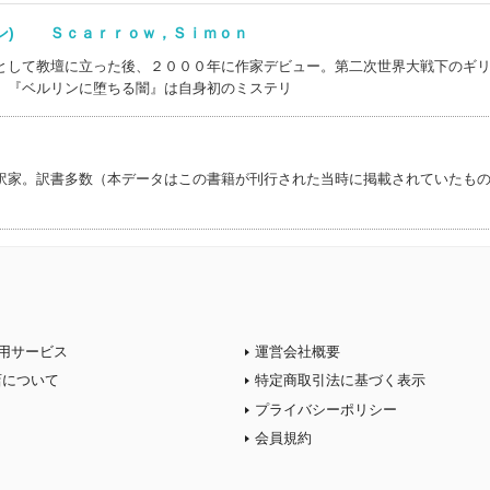
モン) Ｓｃａｒｒｏｗ，Ｓｉｍｏｎ
として教壇に立った後、２０００年に作家デビュー。第二次世界大戦下のギ
。『ベルリンに堕ちる闇』は自身初のミステリ
訳家。訳書多数（本データはこの書籍が刊行された当時に掲載されていたも
用サービス
運営会社概要
店について
特定商取引法に基づく表示
プライバシーポリシー
会員規約