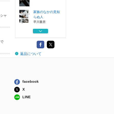
家族のなかの見知
リシャ
らぬ人
早川書房
ハリウッドの悪魔
早川書房
ので
捜索者
返品について
早川書房
血塗られた指輪
早川書房
facebook
母の嘘、娘の秘密
X
早川書房
LINE
家族のなかの見知
らぬ人
早川書房