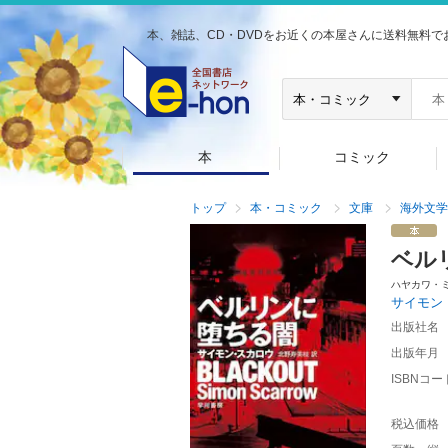
本、雑誌、CD・DVDをお近くの本屋さんに送料無料で
本
コミック
トップ
本・コミック
文庫
海外文学
ベル
ハヤカワ・
サイモン
出版社名
出版年月
ISBNコー
税込価格