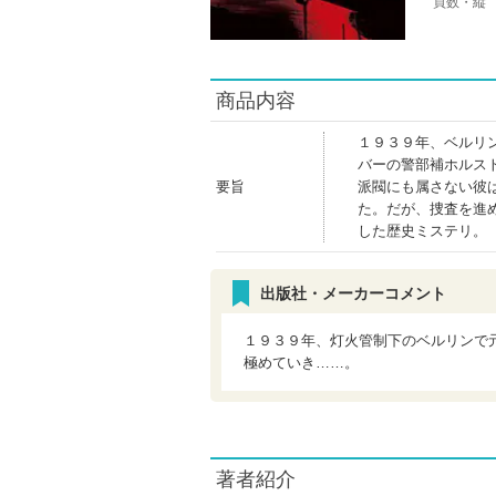
頁数・縦
商品内容
１９３９年、ベルリ
バーの警部補ホルス
要旨
派閥にも属さない彼
た。だが、捜査を進
した歴史ミステリ。
出版社・メーカーコメント
１９３９年、灯火管制下のベルリンで
極めていき……。
著者紹介