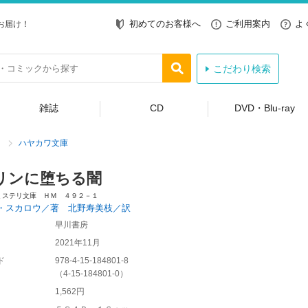
初めてのお客様へ
ご利用案内
よ
お届け！
こだわり検索
雑誌
CD
DVD・Blu-ray
ハヤカワ文庫
リンに堕ちる闇
ミステリ文庫 ＨＭ ４９２－１
・スカロウ／著 北野寿美枝／訳
早川書房
2021年11月
ド
978-4-15-184801-8
（
4-15-184801-0
）
1,562円