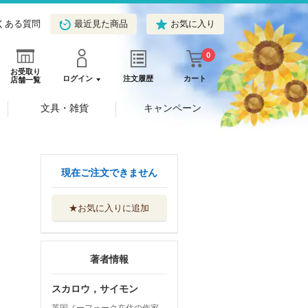
くある質問
最近見た商品
お気に入り
0
お受取り
ログイン
注文履歴
カート
店舗一覧
文具・雑貨
キャンペーン
現在ご注文できません
★お気に入りに追加
著者情報
スカロウ，サイモン