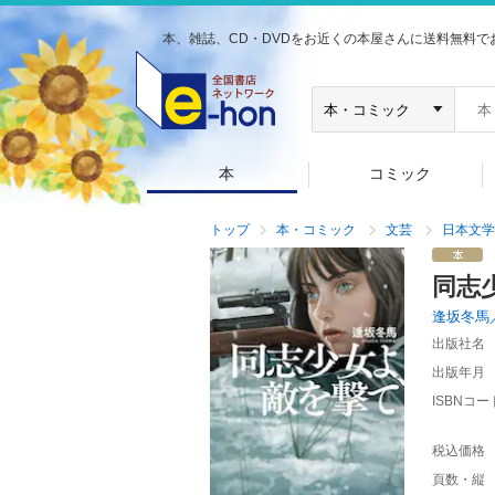
本、雑誌、CD・DVDをお近くの本屋さんに送料無料で
本
コミック
トップ
本・コミック
文芸
日本文学
同志
逢坂冬馬
出版社名
出版年月
ISBNコー
税込価格
頁数・縦