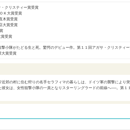
アガサ・クリスティー賞受賞
ＯＯＫ大賞受賞
生直木賞受賞
書店大賞受賞
受賞
屋大賞受賞
狙撃小隊がたどる生と死。驚愕のデビュー作。第１１回アガサ・クリスティー
屋大賞受賞
ワ近郊の村に住む狩りの名手セラフィマの暮らしは、ドイツ軍の襲撃により突
た彼女は、女性狙撃小隊の一員となりスターリングラードの前線へ──。第１
。