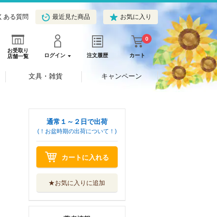
くある質問
最近見た商品
お気に入り
0
お受取り
ログイン
注文履歴
カート
店舗一覧
文具・雑貨
キャンペーン
通常１～２日で出荷
(！お盆時期の出荷について！)
カートに入れる
★お気に入りに追加