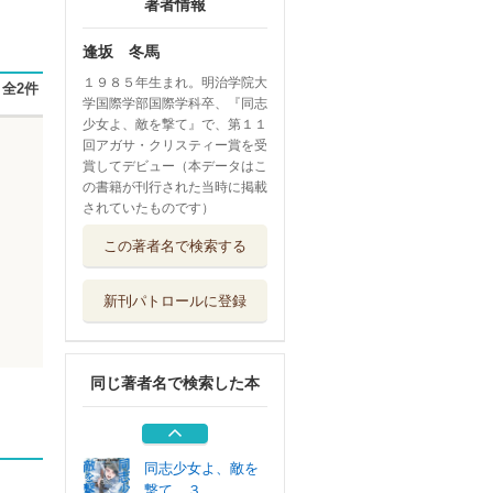
著者情報
逢坂 冬馬
１９８５年生まれ。明治学院大
全2件
学国際学部国際学科卒、『同志
少女よ、敵を撃て』で、第１１
回アガサ・クリスティー賞を受
賞してデビュー（本データはこ
の書籍が刊行された当時に掲載
されていたものです）
同志少女よ、敵を
この著者名で検索する
撃て ２
早川書房
新刊パトロールに登録
ブレイクショット
の軌跡
早川書房
同じ著者名で検索した本
同志少女よ、敵を
撃て
早川書房
同志少女よ、敵を
撃て ３