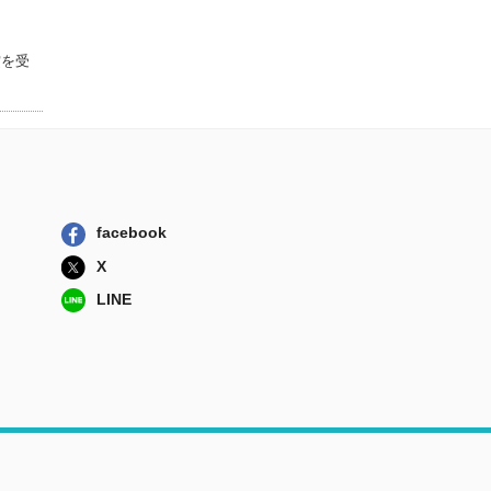
早川書房
同志少女よ、敵を
撃て
賞を受
早川書房
facebook
X
LINE