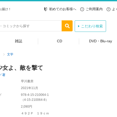
初めてのお客様へ
ご利用案内
よ
お届け！
こだわり検索
雑誌
CD
DVD・Blu-ray
文学
少女よ、敵を撃て
／著
早川書房
2021年11月
ド
978-4-15-210064-1
（
4-15-210064-8
）
2,090円
４９２Ｐ １９ｃｍ