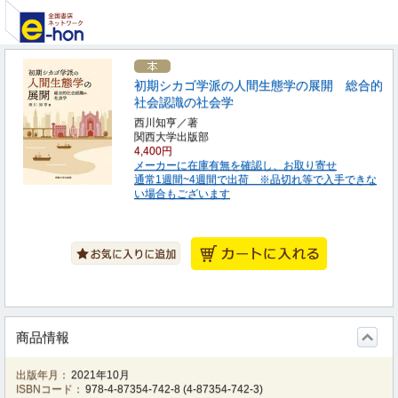
初期シカゴ学派の人間生態学の展開 総合的
社会認識の社会学
西川知亨／著
関西大学出版部
4,400円
メーカーに在庫有無を確認し、お取り寄せ
通常1週間~4週間で出荷 ※品切れ等で入手できな
い場合もございます
商品情報
出版年月：
2021年10月
ISBNコード：
978-4-87354-742-8
(
4-87354-742-3
)