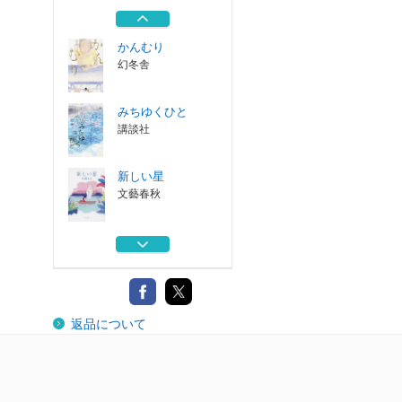
するぼくら
ＫＡＤＯＫＡＷＡ
かんむり
幻冬舎
みちゆくひと
講談社
新しい星
文藝春秋
嵐をこえて会いに
行く
実業之日本社
川のほとりで羽化
返品について
するぼくら
ＫＡＤＯＫＡＷＡ
かんむり
幻冬舎