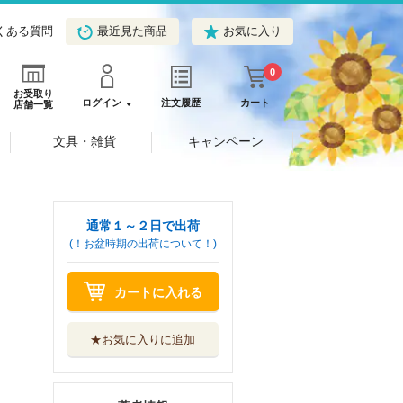
くある質問
最近見た商品
お気に入り
0
お受取り
ログイン
注文履歴
カート
店舗一覧
文具・雑貨
キャンペーン
通常１～２日で出荷
(！お盆時期の出荷について！)
カートに入れる
★お気に入りに追加