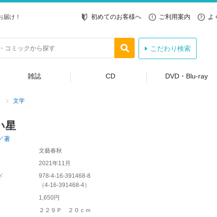
初めてのお客様へ
ご利用案内
よ
お届け！
こだわり検索
雑誌
CD
DVD・Blu-ray
文学
い星
／著
文藝春秋
2021年11月
ド
978-4-16-391468-8
（
4-16-391468-4
）
1,650円
２２９Ｐ ２０ｃｍ