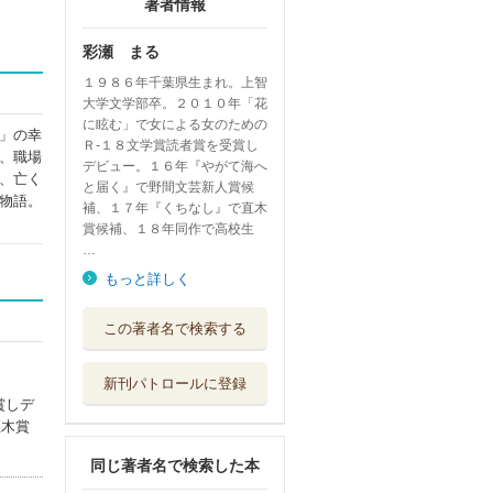
著者情報
彩瀬 まる
１９８６年千葉県生まれ。上智
大学文学部卒。２０１０年「花
に眩む」で女による女のための
」の幸
Ｒ‐１８文学賞読者賞を受賞し
、職場
デビュー。１６年『やがて海へ
、亡く
と届く』で野間文芸新人賞候
物語。
補、１７年『くちなし』で直木
賞候補、１８年同作で高校生
…
もっと詳しく
新しい星
この著者名で検索する
文藝春秋
新刊パトロールに登録
嵐をこえて会いに
賞しデ
行く
直木賞
実業之日本社
）
同じ著者名で検索した本
川のほとりで羽化