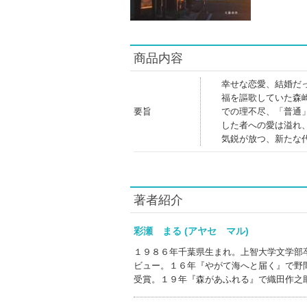
商品内容
幸せな恋愛、結婚だ
福を謳歌していた森
要旨
での理不尽、「普通
した者への愛は溢れ
気鋭が放つ、新たな
著者紹介
彩瀬 まる (アヤセ マル)
１９８６年千葉県生まれ。上智大学文学部
ビュー。１６年『やがて海へと届く』で野
受賞。１９年『森があふれる』で織田作之