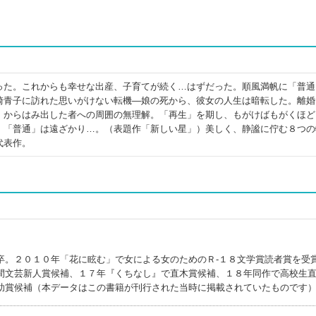
った。これからも幸せな出産、子育てが続く…はずだった。順風満帆に「普通
崎青子に訪れた思いがけない転機―娘の死から、彼女の人生は暗転した。離婚
」からはみ出した者への周囲の無理解。「再生」を期し、もがけばもがくほど
、「普通」は遠ざかり…。（表題作「新しい星」）美しく、静謐に佇む８つの
代表作。
卒。２０１０年「花に眩む」で女による女のためのＲ‐１８文学賞読者賞を受
間文芸新人賞候補、１７年『くちなし』で直木賞候補、１８年同作で高校生
助賞候補（本データはこの書籍が刊行された当時に掲載されていたものです