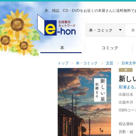
本、雑誌、CD・DVDをお近くの本屋さんに送料無料で
本
コミック
トップ
本・コミック
文芸
日本文学
新し
彩瀬まる
出版社名
出版年月
ISBNコー
税込価格
頁数・縦