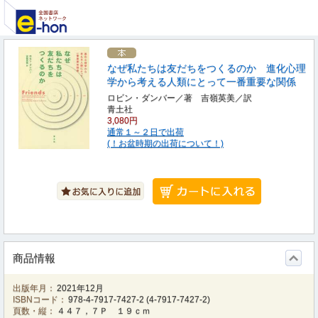
なぜ私たちは友だちをつくるのか 進化心理
学から考える人類にとって一番重要な関係
ロビン・ダンバー／著 吉嶺英美／訳
青土社
3,080円
通常１～２日で出荷
(！お盆時期の出荷について！)
商品情報
出版年月：
2021年12月
ISBNコード：
978-4-7917-7427-2
(
4-7917-7427-2
)
頁数・縦：
４４７，７Ｐ １９ｃｍ