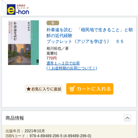
朴泰遠を読む 「植民地で生きること」と朝
鮮の近代経験
ブックレット《アジアを学ぼう》 ５５
相川拓也／著
風響社
770円
通常１～２日で出荷
(！お盆時期の出荷について！)
商品情報
出版年月：
2021年10月
ISBNコード：
978-4-89489-296-5
(
4-89489-296-0
)