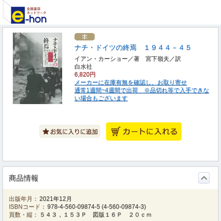
ナチ・ドイツの終焉 １９４４－４５
イアン・カーショー／著 宮下嶺夫／訳
白水社
6,820円
メーカーに在庫有無を確認し、お取り寄せ
通常1週間~4週間で出荷 ※品切れ等で入手できな
い場合もございます
商品情報
出版年月：
2021年12月
ISBNコード：
978-4-560-09874-5
(
4-560-09874-3
)
頁数・縦：
５４３，１５３Ｐ 図版１６Ｐ ２０ｃｍ