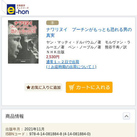
ナワリヌイ プーチンがもっとも恐れる男の
真実
ヤン・マッティ・ドルバウム／著 モルヴァン・ラ
ルーエ／著 ベン・ノーブル／著 熊谷千寿／訳
ＮＨＫ出版
2,530円
通常１～２日で出荷
(！お盆時期の出荷について！)
商品情報
出版年月：
2021年11月
ISBNコード：
978-4-14-081884-8
(
4-14-081884-0
)