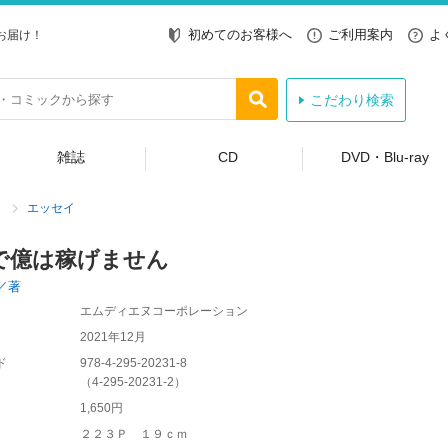
初めてのお客様へ
ご利用案内
よ
お届け！
こだわり検索
雑誌
CD
DVD・Blu-ray
エッセイ
で億は稼げません
／著
エムディエヌコーポレーション
2021年12月
ド
978-4-295-20231-8
（
4-295-20231-2
）
1,650円
２２３Ｐ １９ｃｍ