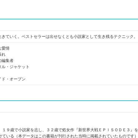
生きていく。ベストセラーは出せなくとも小説家として生き残るテクニック。
な愛情
張れ
の編集者
タル・ジャケット
イド・オープン
。１９歳で小説家を志し、３２歳で処女作『新世界大戦ＥＰＩＳＯＤＥ３』
けている（本データはこの書籍が刊行された当時に掲載されていたものです