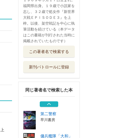
１９６９年５月１７日生まれ。
福岡県出身。１９歳で小説家を
志し、３２歳で処女作『新世界
大戦ＥＰＩＳＯＤＥ３』を上
梓。以後、架空戦記を中心に執
筆活動を続けている（本データ
はこの書籍が刊行された当時に
掲載されていたものです）
傭兵艦隊「大和」
この著者名で検索する
下
電波社
新刊パトロールに登録
時空改変戦艦「大
和」 上
電波社
同じ著者名で検索した本
時空改変戦艦「大
和」 下
電波社
第二警察
早川書房
を上
）
傭兵艦隊「大和」