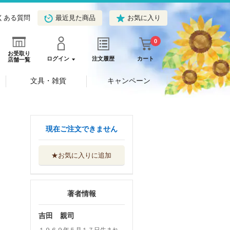
くある質問
最近見た商品
お気に入り
0
お受取り
ログイン
注文履歴
カート
店舗一覧
文具・雑貨
キャンペーン
現在ご注文できません
★お気に入りに追加
著者情報
吉田 親司