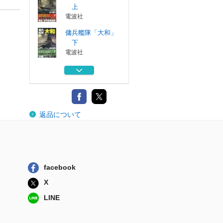
上
電波社
傭兵艦隊「大和」
下
電波社
時空改変戦艦「大
和」 上
電波社
時空改変戦艦「大
返品について
和」 下
電波社
第二警察
早川書房
facebook
傭兵艦隊「大和」
X
上
電波社
LINE
傭兵艦隊「大和」
下