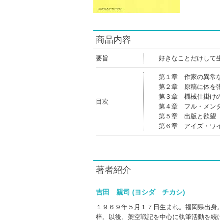
商品内容
要旨
好きなことだけして
第１章 作家の異常
第２章 原稿に体を
第３章 機械仕掛け
目次
第４章 フル・メン
第５章 出版と欲望
第６章 アイズ・ワ
著者紹介
吉田 親司 (ヨシダ チカシ)
１９６９年５月１７日生まれ。福岡県出身
梓。以後、架空戦記を中心に執筆活動を続