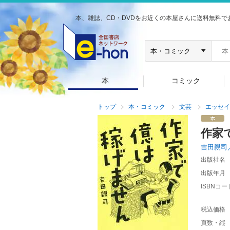
本、雑誌、CD・DVDをお近くの本屋さんに送料無料で
本
コミック
トップ
本・コミック
文芸
エッセイ
作家
吉田親司
出版社名
出版年月
ISBNコー
税込価格
頁数・縦