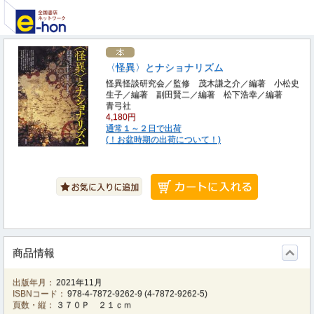
〈怪異〉とナショナリズム
怪異怪談研究会／監修 茂木謙之介／編著 小松史
生子／編著 副田賢二／編著 松下浩幸／編著
青弓社
4,180円
通常１～２日で出荷
(！お盆時期の出荷について！)
商品情報
出版年月：
2021年11月
ISBNコード：
978-4-7872-9262-9
(
4-7872-9262-5
)
頁数・縦：
３７０Ｐ ２１ｃｍ