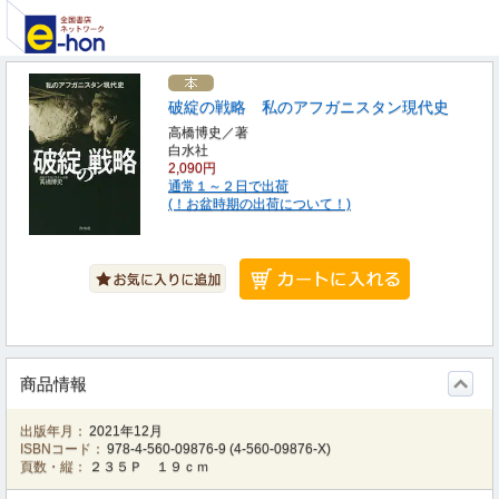
破綻の戦略 私のアフガニスタン現代史
高橋博史／著
白水社
2,090円
通常１～２日で出荷
(！お盆時期の出荷について！)
商品情報
出版年月：
2021年12月
ISBNコード：
978-4-560-09876-9
(
4-560-09876-X
)
頁数・縦：
２３５Ｐ １９ｃｍ