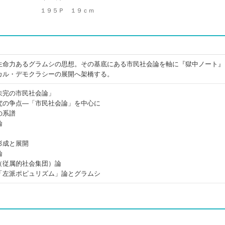
１９５Ｐ １９ｃｍ
生命力あるグラムシの思想。その基底にある市民社会論を軸に『獄中ノート』
カル・デモクラシーの展開へ架橋する。
未完の市民社会論」
究の争点―「市民社会論」を中心に
の系譜
論
形成と展開
論
（従属的社会集団）論
「左派ポピュリズム」論とグラムシ