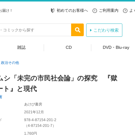
初めてのお客様へ
ご利用案内
よ
お届け！
こだわり検索
雑誌
CD
DVD・Blu-ray
政治その他
ムシ「未完の市民社会論」の探究 『獄
ート』と現代
著
あけび書房
2021年12月
ド
978-4-87154-201-2
（
4-87154-201-7
）
1,760円