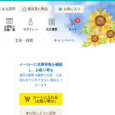
くある質問
最近見た商品
お気に入り
0
お受取り
ログイン
注文履歴
カート
店舗一覧
文具・雑貨
キャンペーン
メーカーに在庫有無を確認
し、お取り寄せ
通常1週間~4週間で出荷 ※品
切れ等で入手できない場合もご
ざいます
カートに入れる
（お取り寄せ）
★お気に入りに追加