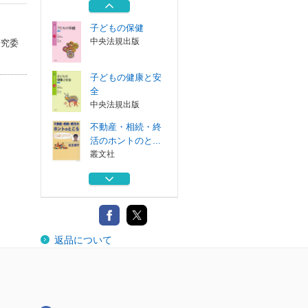
ＢＡＢジャパン
子どもの保健
中央法規出版
研究委
子どもの健康と安
全
中央法規出版
不動産・相続・終
活のホントのと...
叢文社
越境大気汚染の物
理と化学
成山堂書店
相撲の力学 神技
返品について
のカラクリ
ＢＡＢジャパン
子どもの保健
中央法規出版