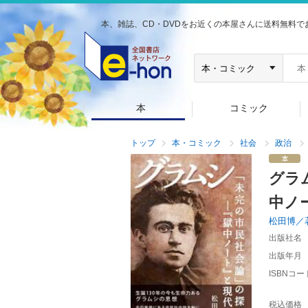
本、雑誌、CD・DVDをお近くの本屋さんに送料無料で
本
コミック
トップ
本・コミック
社会
政治
グラ
中ノ
松田博／
出版社名
出版年月
ISBNコー
税込価格