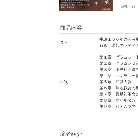
頁数・縦
商品内容
生誕１３０年の今も
要旨
解き、現代のラディ
第１章 グラムシ「
第２章 グラムシ研
第３章 市民社会論
第４章 ヘゲモニー
目次
第５章 知識人論
第６章 陣地戦論の
第７章 受動的革命
第８章 サバルタン
第９章 Ｃ・ムフの
著者紹介