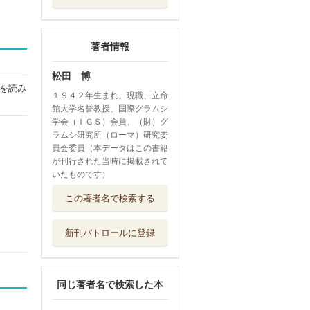
著者情報
松田 博
を読み
１９４２年生まれ。現職、立命
館大学名誉教授、国際グラムシ
学会（ＩＧＳ）会員、（財）グ
ラムシ研究所（ローマ）研究委
員会委員（本データはこの書籍
が刊行された当時に掲載されて
いたものです）
不動産・相続・終
この著者名で検索する
活のホントのと...
叢文社
新刊パトロールに登録
越境大気汚染の物
理と化学
成山堂書店
同じ著者名で検索した本
相撲の力学 神技
のカラクリ