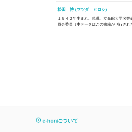
松田 博 (マツダ ヒロシ)
１９４２年生まれ。現職、立命館大学名誉
員会委員（本データはこの書籍が刊行され
e-honについて