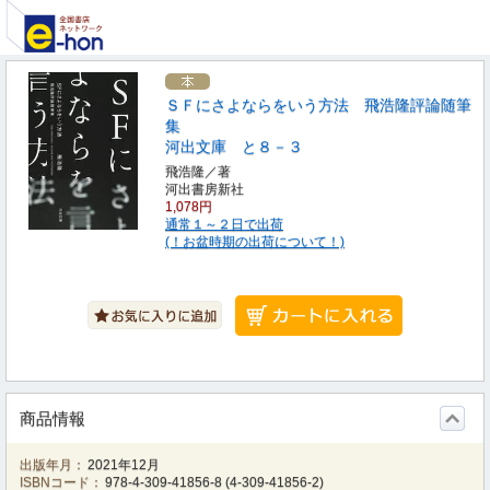
ＳＦにさよならをいう方法 飛浩隆評論随筆
集
河出文庫 と８－３
飛浩隆／著
河出書房新社
1,078円
通常１～２日で出荷
(！お盆時期の出荷について！)
商品情報
出版年月：
2021年12月
ISBNコード：
978-4-309-41856-8
(
4-309-41856-2
)