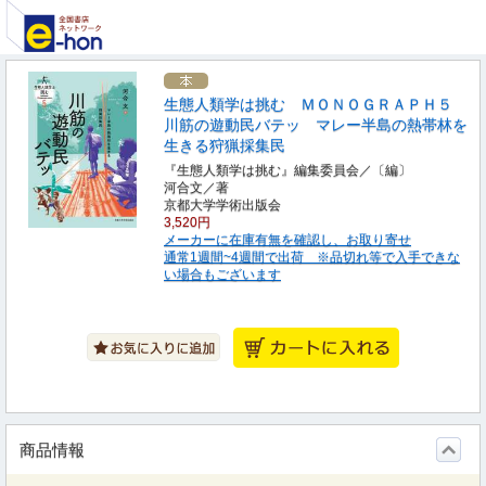
生態人類学は挑む ＭＯＮＯＧＲＡＰＨ５
川筋の遊動民バテッ マレー半島の熱帯林を
生きる狩猟採集民
『生態人類学は挑む』編集委員会／〔編〕
河合文／著
京都大学学術出版会
3,520円
メーカーに在庫有無を確認し、お取り寄せ
通常1週間~4週間で出荷 ※品切れ等で入手できな
い場合もございます
商品情報