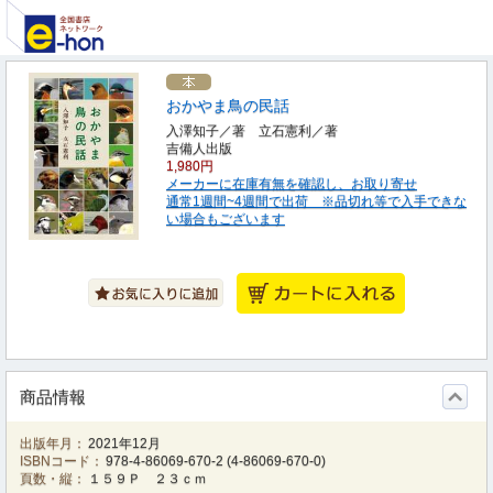
おかやま鳥の民話
入澤知子／著 立石憲利／著
吉備人出版
1,980円
メーカーに在庫有無を確認し、お取り寄せ
通常1週間~4週間で出荷 ※品切れ等で入手できな
い場合もございます
商品情報
出版年月：
2021年12月
ISBNコード：
978-4-86069-670-2
(
4-86069-670-0
)
頁数・縦：
１５９Ｐ ２３ｃｍ