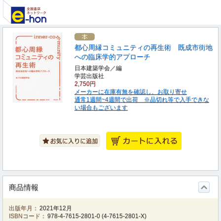
都心周縁コミュニティの再生術 既成市街地
への臨床学的アプローチ
日本建築学会／編
学芸出版社
2,750円
メーカーに在庫有無を確認し、お取り寄せ
通常1週間~4週間で出荷 ※品切れ等で入手できな
い場合もございます
商品情報
出版年月：
2021年12月
ISBNコード：
978-4-7615-2801-0
(
4-7615-2801-X
)