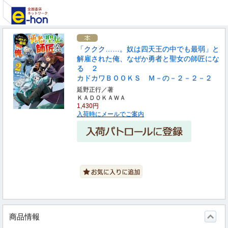
「ククク……。奴は四天王の中でも最弱」と
解雇された俺、なぜか勇者と聖女の師匠にな
る ２
カドカワＢＯＯＫＳ Ｍ－の－２－２－２
延野正行／著
ＫＡＤＯＫＡＷＡ
1,430円
入荷時にメールでご案内
商品情報