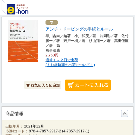
アンチ・ドーピングの手続とルール
早川吉尚／編著 小川和茂／著 片岡彰／著 佐竹
勝一／著 宍戸一樹／著 杉山翔一／著 高田佳匡
／著 高
商事法務
2,750円
通常１～２日で出荷
(！お盆時期の出荷について！)
商品情報
出版年月：
2021年12月
ISBNコード：
978-4-7857-2917-2
(
4-7857-2917-1
)