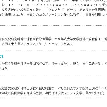
 Ｐｒｉｘ Ｆ´ｅｎ´ｅｏｎ）を受賞、翌年１９５７年第三作目の『心変わり
ー賞（ｌｅ Ｐｒｉｘ Ｔｈ´ｅｏｐｈｒａｓｔｅ Ｒｅｎａｕｄｏｔ）を受
』を発表後は小説作品から離れ、１９６２年『モビール―アメリカ合衆再現
々と発表し始める。画家とのコラボレーション作品は数多く、書物を利用し
総合文化研究科博士課程単位取得退学、パリ第八大学大学院博士課程修了、
。専門は十九世紀フランス文学（ジュール・ヴェルヌ）
ロウ)
大学院文学研究科博士後期課程修了、博士（文学）。現在、東京工業大学リ
ス文学
院総合文化研究科博士課程単位取得退学。パリ第四大学大学院博士課程ＤＥ
大学院総合国際学研究院准教授。専門は近現代フランス文学、美術批評研究