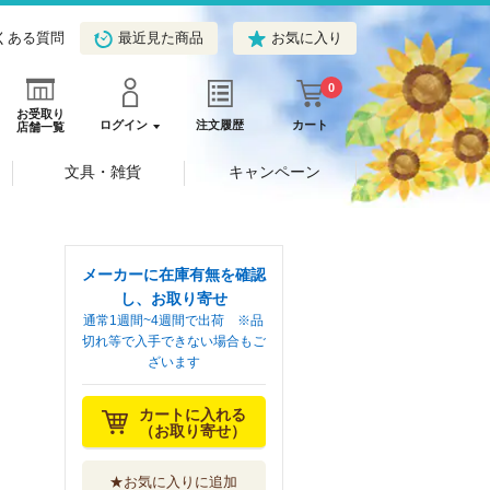
くある質問
最近見た商品
お気に入り
0
お受取り
ログイン
注文履歴
カート
店舗一覧
文具・雑貨
キャンペーン
メーカーに在庫有無を確認
し、お取り寄せ
通常1週間~4週間で出荷 ※品
切れ等で入手できない場合もご
ざいます
カートに入れる
（お取り寄せ）
★お気に入りに追加