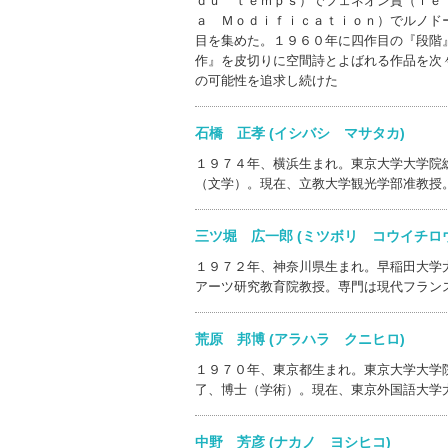
ｄｕ ｔｅｍｐｓ）でフェネオン賞（ｌｅ
ａ Ｍｏｄｉｆｉｃａｔｉｏｎ）でルノド
目を集めた。１９６０年に四作目の『段階
作』を皮切りに空間詩とよばれる作品を次
の可能性を追求し続けた
石橋 正孝 (イシバシ マサタカ)
１９７４年、横浜生まれ。東京大学大学院
（文学）。現在、立教大学観光学部准教授
三ツ堀 広一郎 (ミツボリ コウイチ
１９７２年、神奈川県生まれ。早稲田大学
アーツ研究教育院教授。専門は現代フラン
荒原 邦博 (アラハラ クニヒロ)
１９７０年、東京都生まれ。東京大学大学
了、博士（学術）。現在、東京外国語大学
中野 芳彦 (ナカノ ヨシヒコ)