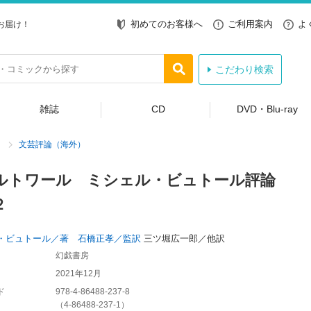
初めてのお客様へ
ご利用案内
よ
お届け！
こだわり検索
雑誌
CD
DVD・Blu-ray
文芸評論（海外）
ルトワール ミシェル・ビュトール評論
２
・ビュトール／著 石橋正孝／監訳
三ツ堀広一郎／他訳
幻戯書房
2021年12月
ド
978-4-86488-237-8
（
4-86488-237-1
）