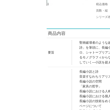
税込価格
頁数・縦
シリーズ
商品内容
聖画破壊者のような
詩」を筆頭に、長編
要旨
ロ、シャトーブリア
るモノグラフィから
していく―小説を超
長編小説と詩
音楽すなわちリアリ
長編小説の空間
「家具の哲学」
長編小説における人
長編小説における個
長編小説の技術をめ
ページについて