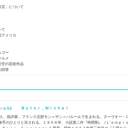
宣言」について
いて
旧アメリカ
ユゴー
ラルメ
架空の芸術作品
の回答
ミシェル) Ｂｕｔｏｒ，Ｍｉｃｈｅｌ
詩人、批評家。フランス北部モン＝ザン＝バルールで生まれる。ヌーヴオー・
旗手のひとりと目される。１９５６年、小説第二作『時間割』（Ｌ’ｅｍｐ