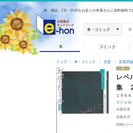
本、雑誌、CD・DVDをお近くの本屋さんに送料無料で
本
コミック
トップ
本・コミック
文芸
文芸評論
レペ
集 
１９６４
ミシェル
出版社名
出版年月
ISBNコー