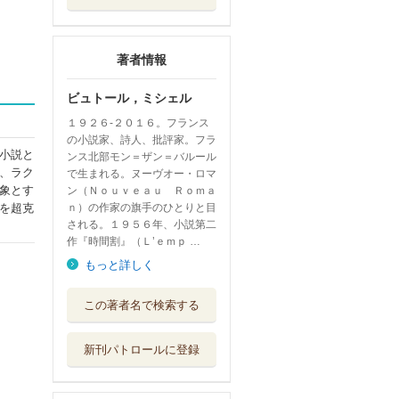
著者情報
ビュトール，ミシェル
１９２６‐２０１６。フランス
の小説家、詩人、批評家。フラ
小説と
ンス北部モン＝ザン＝バルール
、ラク
で生まれる。ヌーヴオー・ロマ
象とす
ン（Ｎｏｕｖｅａｕ Ｒｏｍａ
を超克
ｎ）の作家の旗手のひとりと目
される。１９５６年、小説第二
作『時間割』（Ｌ’ｅｍｐ …
もっと詳しく
レペルトワール
この著者名で検索する
ミシェル・ビュ...
幻戯書房
新刊パトロールに登録
ジュール・ヴェル
ヌ〈驚異の旅〉...
インスクリプト