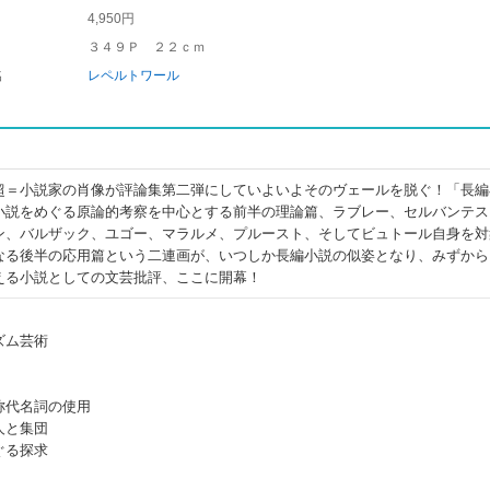
4,950円
３４９Ｐ ２２ｃｍ
名
レペルトワール
超＝小説家の肖像が評論集第二弾にしていよいよそのヴェールを脱ぐ！「長編
小説をめぐる原論的考察を中心とする前半の理論篇、ラブレー、セルバンテス
ン、バルザック、ユゴー、マラルメ、プルースト、そしてビュトール自身を対
なる後半の応用篇という二連画が、いつしか長編小説の似姿となり、みずから
える小説としての文芸批評、ここに開幕！
ズム芸術
称代名詞の使用
人と集団
ぐる探求