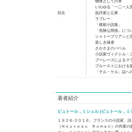
物体としての本
いわゆる「一二一人
目次
批評家と公衆
ラブレー
「模範小説集」
「危険な関係」につ
シャトーブリアンと
貧しき縁者
さかさまのバベル
小説家ヴィクトル・
ブーレーズによるマ
プルーストにおける
「テル・ケル」誌へ
著者紹介
ビュトール，ミシェル (ビュトール，
１９２６‐２０１６。フランスの小説家、
（Ｎｏｕｖｅａｕ Ｒｏｍａｎ）の作家の