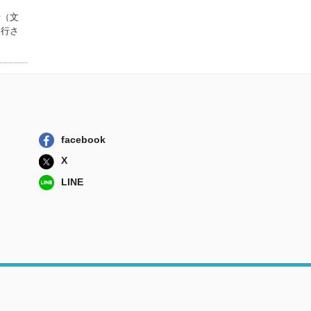
士（文
刊行さ
facebook
X
LINE