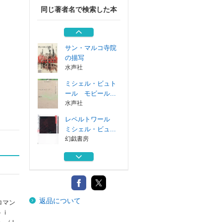
同じ著者名で検索した本
レペルトワール
ミシェル・ビュ...
幻戯書房
サン・マルコ寺院
の描写
水声社
ミシェル・ビュト
ール モビール...
水声社
レペルトワール
ミシェル・ビュ...
幻戯書房
ジュール・ヴェル
ヌ〈驚異の旅〉...
インスクリプト
レペルトワール
返品について
ミシェル・ビュ...
ロマン
幻戯書房
ｌｏｉ