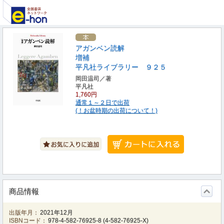
アガンベン読解
増補
平凡社ライブラリー ９２５
岡田温司／著
平凡社
1,760円
通常１～２日で出荷
(！お盆時期の出荷について！)
商品情報
出版年月：
2021年12月
ISBNコード：
978-4-582-76925-8
(
4-582-76925-X
)