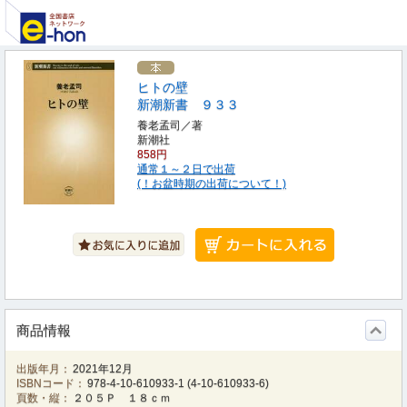
ヒトの壁
新潮新書 ９３３
養老孟司／著
新潮社
858円
通常１～２日で出荷
(！お盆時期の出荷について！)
商品情報
出版年月：
2021年12月
ISBNコード：
978-4-10-610933-1
(
4-10-610933-6
)
頁数・縦：
２０５Ｐ １８ｃｍ