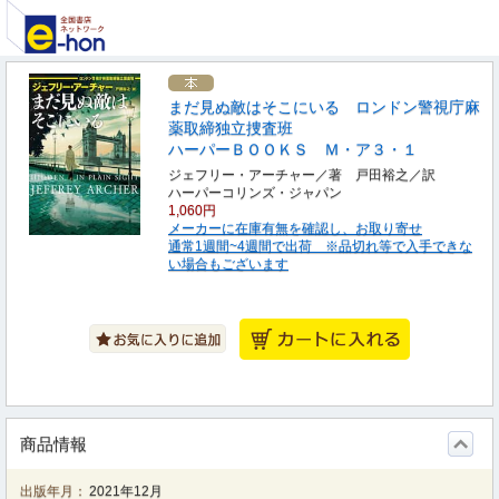
まだ見ぬ敵はそこにいる ロンドン警視庁麻
薬取締独立捜査班
ハーパーＢＯＯＫＳ Ｍ・ア３・１
ジェフリー・アーチャー／著 戸田裕之／訳
ハーパーコリンズ・ジャパン
1,060円
メーカーに在庫有無を確認し、お取り寄せ
通常1週間~4週間で出荷 ※品切れ等で入手できな
い場合もございます
商品情報
出版年月：
2021年12月