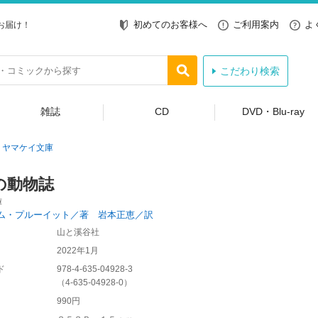
初めてのお客様へ
ご利用案内
よ
お届け！
こだわり検索
雑誌
CD
DVD・Blu-ray
ヤマケイ文庫
の動物誌
庫
ム・プルーイット／著 岩本正恵／訳
山と溪谷社
2022年1月
ド
978-4-635-04928-3
（
4-635-04928-0
）
990円