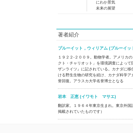
にわか景気
未来の展望
著者紹介
プルーイット，ウィリアム (プルーイ
１９２２‐２００９。動物学者。アメリカ
クト・チャリオット」を環境調査によって
ザンライツ』に記されている。カナダに移
ける野生生物の研究を続け、カナダ科学ア
誉回復。アラスカ大学名誉博士となる
岩本 正恵 (イワモト マサエ)
翻訳家。１９６４年東京生まれ。東京外国
掲載されていたものです）