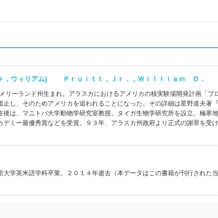
ット，ウィリアム) Ｐｒｕｉｔｔ，Ｊｒ．，Ｗｉｌｌｉａｍ Ｏ．
のメリーランド州生まれ。アラスカにおけるアメリカの核実験場開発計画「プ
阻止し、そのためアメリカを追われることになった。その詳細は星野道夫著
住後は、マニトバ大学動物学研究室教授。タイガ生物学研究所を設立。極寒
カデミー最優秀賞などを受賞。９３年、アラスカ州政府より正式の謝罪を受
語大学英米語学科卒業。２０１４年逝去（本データはこの書籍が刊行された