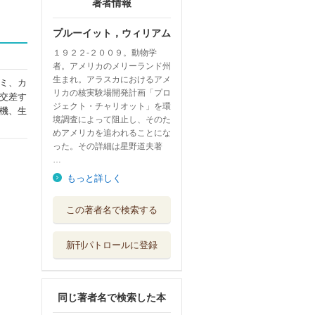
著者情報
プルーイット，ウィリアム
１９２２‐２００９。動物学
者。アメリカのメリーランド州
生まれ。アラスカにおけるアメ
ミ、カ
リカの核実験場開発計画「プロ
交差す
ジェクト・チャリオット」を環
機、生
境調査によって阻止し、そのた
めアメリカを追われることにな
った。その詳細は星野道夫著
…
もっと詳しく
屋根裏の仏さま
この著者名で検索する
新潮社
新刊パトロールに登録
愛と障害
白水社
同じ著者名で検索した本
ヴァレンタインズ