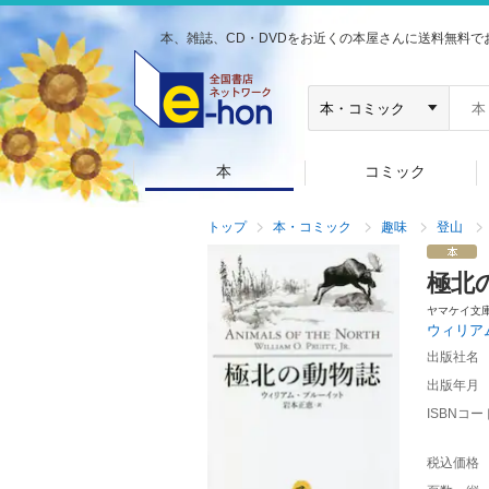
本、雑誌、CD・DVDをお近くの本屋さんに送料無料で
本
コミック
トップ
本・コミック
趣味
登山
極北
ヤマケイ文
ウィリア
出版社名
出版年月
ISBNコー
税込価格