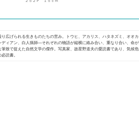
２５２Ｐ １５ｃｍ
繰り広げられる生きものたちの営み。トウヒ、アカリス、ハタネズミ、オオカ
ンディアン、白人猟師―それぞれの物語が縦横に絡み合い、重なり合い、命が
な筆致で捉えた自然文学の傑作。写真家、故星野道夫の愛読書であり、気候危
の必読書。