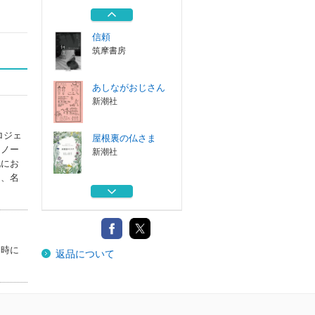
白水社
信頼
筑摩書房
あしながおじさん
新潮社
ロジェ
屋根裏の仏さま
『ノー
新潮社
地にお
け、名
愛と障害
白水社
ヴァレンタインズ
当時に
返品について
白水社
信頼
筑摩書房