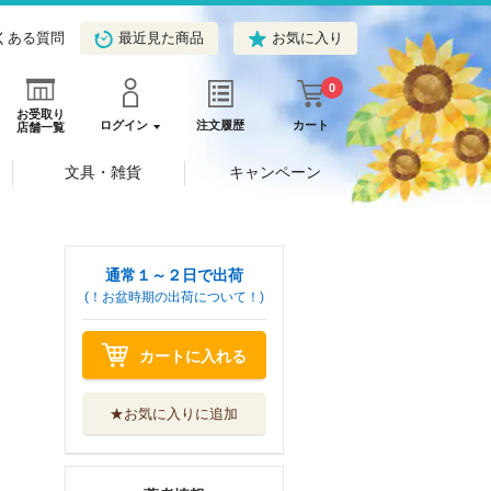
くある質問
最近見た商品
お気に入り
0
お受取り
ログイン
注文履歴
カート
店舗一覧
文具・雑貨
キャンペーン
通常１～２日で出荷
(！お盆時期の出荷について！)
カートに入れる
★お気に入りに追加