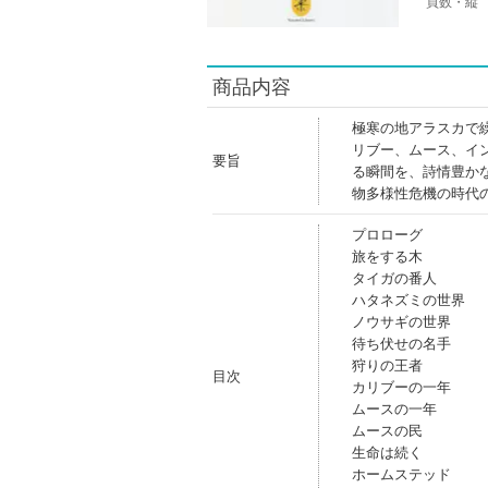
頁数・縦
商品内容
極寒の地アラスカで
リブー、ムース、イ
要旨
る瞬間を、詩情豊か
物多様性危機の時代
プロローグ
旅をする木
タイガの番人
ハタネズミの世界
ノウサギの世界
待ち伏せの名手
狩りの王者
目次
カリブーの一年
ムースの一年
ムースの民
生命は続く
ホームステッド