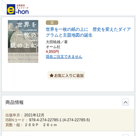
世界を一枚の紙の上に 歴史を変えたダイア
グラムと主題地図の誕生
大田暁雄／著
オーム社
4,950円
現在ご注文できません
商品情報
出版年月：
2021年12月
ISBNコード：
978-4-274-22785-1
(
4-274-22785-5
)
頁数・縦：
２６９Ｐ ２６ｃｍ