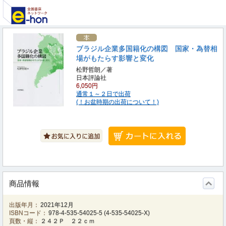
ブラジル企業多国籍化の構図 国家・為替相
場がもたらす影響と変化
松野哲朗／著
日本評論社
6,050円
通常１～２日で出荷
(！お盆時期の出荷について！)
商品情報
出版年月：
2021年12月
ISBNコード：
978-4-535-54025-5
(
4-535-54025-X
)
頁数・縦：
２４２Ｐ ２２ｃｍ