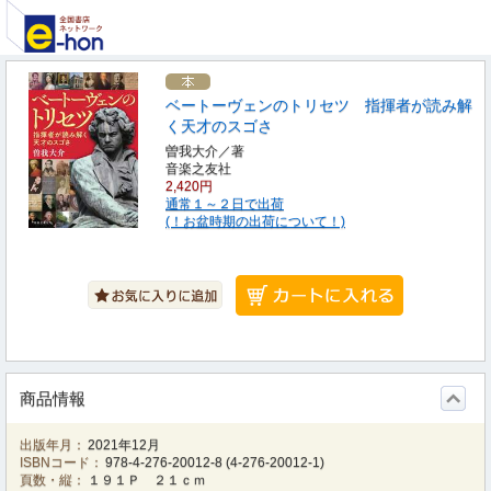
ベートーヴェンのトリセツ 指揮者が読み解
く天才のスゴさ
曽我大介／著
音楽之友社
2,420円
通常１～２日で出荷
(！お盆時期の出荷について！)
商品情報
出版年月：
2021年12月
ISBNコード：
978-4-276-20012-8
(
4-276-20012-1
)
頁数・縦：
１９１Ｐ ２１ｃｍ