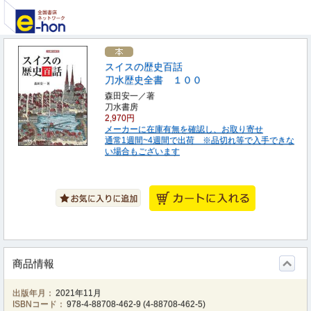
スイスの歴史百話
刀水歴史全書 １００
森田安一／著
刀水書房
2,970円
メーカーに在庫有無を確認し、お取り寄せ
通常1週間~4週間で出荷 ※品切れ等で入手できな
い場合もございます
商品情報
出版年月：
2021年11月
ISBNコード：
978-4-88708-462-9
(
4-88708-462-5
)