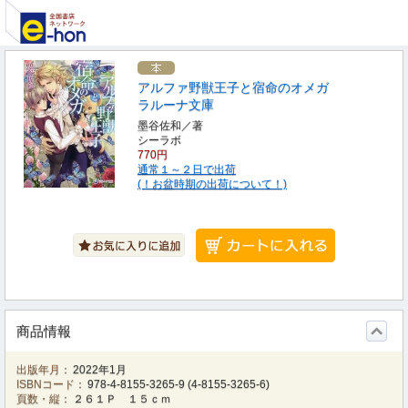
アルファ野獣王子と宿命のオメガ
ラルーナ文庫
墨谷佐和／著
シーラボ
770円
通常１～２日で出荷
(！お盆時期の出荷について！)
商品情報
出版年月：
2022年1月
ISBNコード：
978-4-8155-3265-9
(
4-8155-3265-6
)
頁数・縦：
２６１Ｐ １５ｃｍ