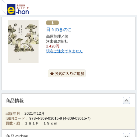
日々のきのこ
高原英理／著
河出書房新社
2,420円
現在ご注文できません
商品情報
出版年月：
2021年12月
ISBNコード：
978-4-309-03015-9
(
4-309-03015-7
)
頁数・縦：
１８１Ｐ １９ｃｍ
商品の内容