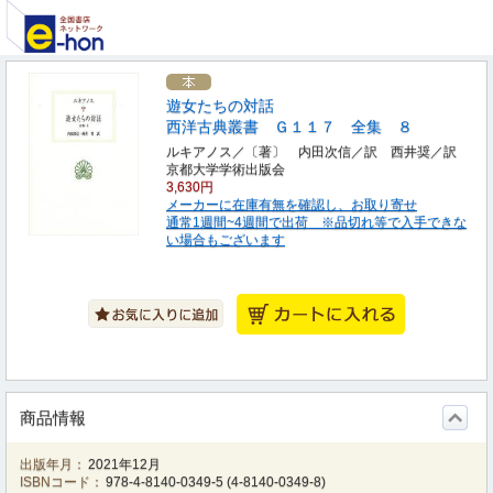
遊女たちの対話
西洋古典叢書 Ｇ１１７ 全集 ８
ルキアノス／〔著〕 内田次信／訳 西井奨／訳
京都大学学術出版会
3,630円
メーカーに在庫有無を確認し、お取り寄せ
通常1週間~4週間で出荷 ※品切れ等で入手できな
い場合もございます
商品情報
出版年月：
2021年12月
ISBNコード：
978-4-8140-0349-5
(
4-8140-0349-8
)