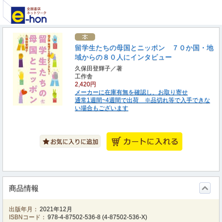
留学生たちの母国とニッポン ７０か国・地
域からの８０人にインタビュー
久保田登輝子／著
工作舎
2,420円
メーカーに在庫有無を確認し、お取り寄せ
通常1週間~4週間で出荷 ※品切れ等で入手できな
い場合もございます
商品情報
出版年月：
2021年12月
ISBNコード：
978-4-87502-536-8
(
4-87502-536-X
)