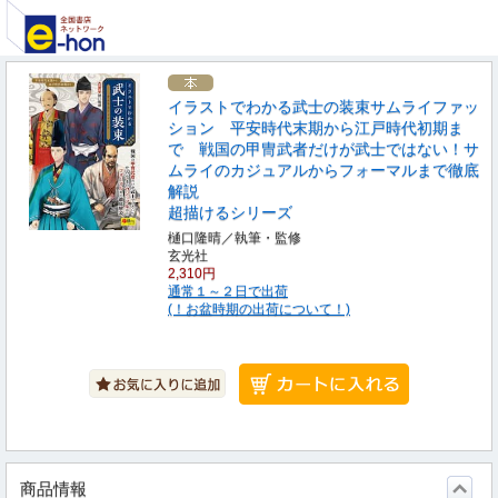
イラストでわかる武士の装束サムライファッ
ション 平安時代末期から江戸時代初期ま
で 戦国の甲冑武者だけが武士ではない！サ
ムライのカジュアルからフォーマルまで徹底
解説
超描けるシリーズ
樋口隆晴／執筆・監修
玄光社
2,310円
通常１～２日で出荷
(！お盆時期の出荷について！)
商品情報