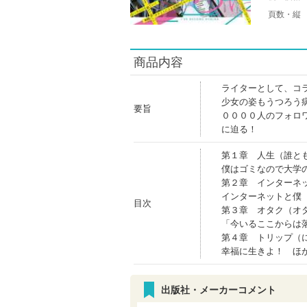
頁数・縦
商品内容
ライターとして、コ
少女の姿もうつろう
要旨
００００人のフォロ
に迫る！
第１章 人生（誰と
僕はゴミなので大学
第２章 インターネ
インターネットと僕
目次
第３章 オタク（オ
「今いるここからは
第４章 トリップ（
幸福に生きよ！ ほ
出版社・メーカーコメント