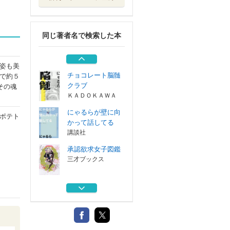
蜘蛛
講談社
同じ著者名で検索した本
秋葉原裏の歩き方
彩図社
姿も美
チョコレート脳髄
で約５
クラブ
その魂
ＫＡＤＯＫＡＷＡ
にゃるらが壁に向
ポテト
かって話してる
講談社
承認欲求女子図鑑
三才ブックス
蜘蛛
講談社
秋葉原裏の歩き方