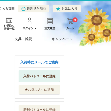
くある質問
最近見た商品
お気に入り
0
お受取り
ログイン
注文履歴
カート
店舗一覧
文具・雑貨
キャンペーン
入荷時にメールでご案内
入荷パトロールに登録
★お気に入りに追加
承認欲求女子図鑑
三才ブックス
新刊パトロールに登録