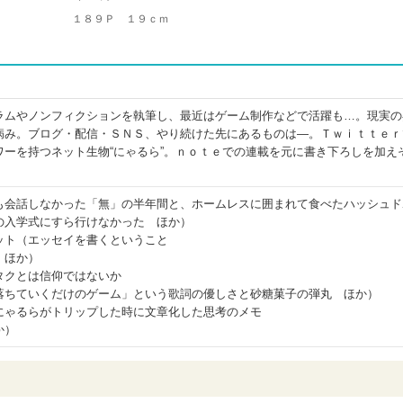
１８９Ｐ １９ｃｍ
ラムやノンフィクションを執筆し、最近はゲーム制作などで活躍も…。現実の
病み。ブログ・配信・ＳＮＳ、やり続けた先にあるものは―。Ｔｗｉｔｔｅｒ
ワーを持つネット生物“にゃるら”。ｎｏｔｅでの連載を元に書き下ろしを加え
も会話しなかった「無」の半年間と、ホームレスに囲まれて食べたハッシュド
の入学式にすら行けなかった ほか）
ット（エッセイを書くということ
 ほか）
タクとは信仰ではないか
落ちていくだけのゲーム」という歌詞の優しさと砂糖菓子の弾丸 ほか）
にゃるらがトリップした時に文章化した思考のメモ
か）