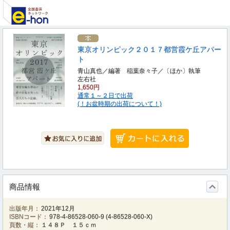
東京オリンピック２０１７都営霞ケ丘アパー
ト
青山真也／編著 稲葉奈々子／〔ほか〕執筆
左右社
1,650円
通常１～２日で出荷
(！お盆時期の出荷について！)
商品情報
出版年月：
2021年12月
ISBNコード：
978-4-86528-060-9
(
4-86528-060-X
)
頁数・縦：
１４８Ｐ １５ｃｍ