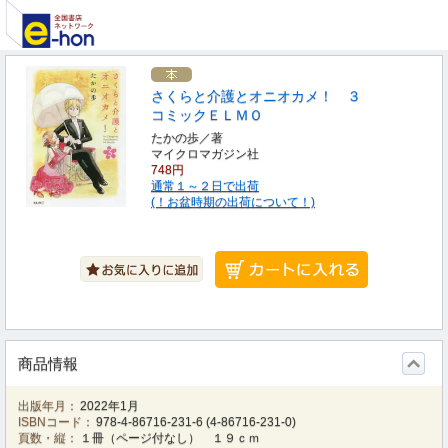
さくらと介護とオニオカメ！ ３
コミックＥＬＭＯ
たかの歩／著
マイクロマガジン社
748円
通常１～２日で出荷
(！お盆時期の出荷について！)
商品情報
出版年月：
2022年1月
ISBNコード：
978-4-86716-231-6
(
4-86716-231-0
)
頁数・縦：
１冊（ページ付なし） １９ｃｍ