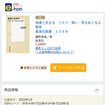
他者と生きる リスク・病い・死をめぐる人
類学
集英社新書 １０９８
磯野真穂／著
集英社
1,100円
通常１～２日で出荷
(！お盆時期の出荷について！)
商品情報
出版年月：
2022年1月
ISBNコード：
978-4-08-721198-6
(
4-08-721198-3
)