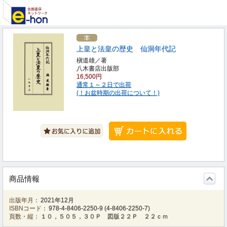
上皇と法皇の歴史 仙洞年代記
槇道雄／著
八木書店出版部
16,500円
通常１～２日で出荷
(！お盆時期の出荷について！)
商品情報
出版年月：
2021年12月
ISBNコード：
978-4-8406-2250-9
(
4-8406-2250-7
)
頁数・縦：
１０，５０５，３０Ｐ 図版２２Ｐ ２２ｃｍ