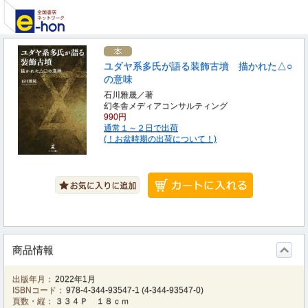
ユダヤ系多氏が語る装飾古墳 描かれた△○
の意味
石川雅晟／著
幻冬舎メディアコンサルティング
990円
通常１～２日で出荷
(！お盆時期の出荷について！)
商品情報
出版年月：
2022年1月
ISBNコード：
978-4-344-93547-1
(
4-344-93547-0
)
頁数・縦：
３３４Ｐ １８ｃｍ