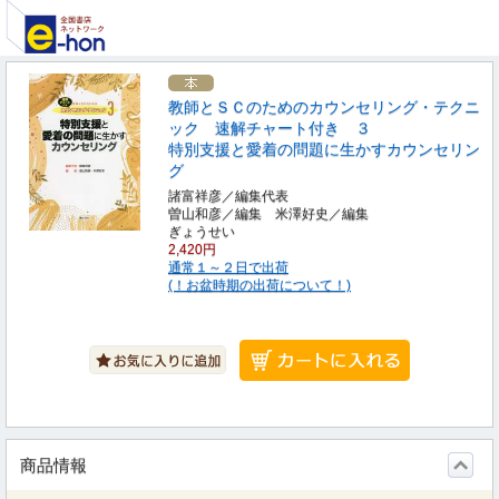
教師とＳＣのためのカウンセリング・テクニ
ック 速解チャート付き ３
特別支援と愛着の問題に生かすカウンセリン
グ
諸富祥彦／編集代表
曽山和彦／編集 米澤好史／編集
ぎょうせい
2,420円
通常１～２日で出荷
(！お盆時期の出荷について！)
商品情報