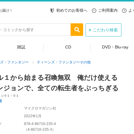
初めてのお客様へ
ご利用案内
よ
お届け！
こだわり検索
雑誌
CD
DVD・Blu-ray
ズ・ファンタジー
ティーンズ・ファンタジーその他
ル１から始まる召喚無双 俺だけ使える
ンジョンで、全ての転生者をぶっちぎる
 シ０１－０１
著
マイクロマガジン社
2022年1月
ド
978-4-86716-235-4
（
4-86716-235-3
）