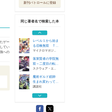
新刊パトロールに登録
追放された転生貴
族、外れスキル...
スターツ出版
同じ著者名で検索した本
魔術ギルド総帥
生まれ変わって...
講談社
レベル１から始ま
たゲー
る召喚無双 Ｔ...
してい
マイクロマガジ...
強への
落第賢者の学院無
双～二度目の転...
スクウェア・エ...
魔術ギルド総帥
生まれ変わって...
講談社
追放された転生貴
族、外れスキル...
スターツ出版