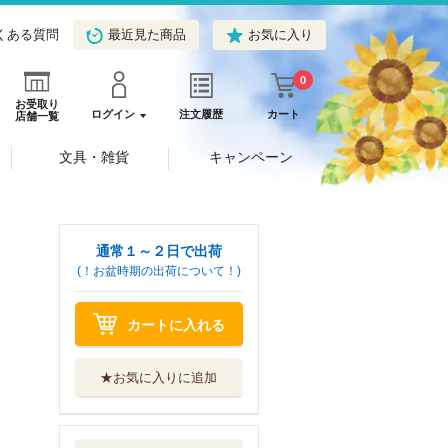
くある質問
最近見た商品
お気に入り
0
お受取り
ログイン
注文履歴
カート
店舗一覧
文具・雑貨
キャンペーン
通常１～２日で出荷
(！お盆時期の出荷について！)
カートに入れる
★お気に入りに追加
魔術ギルド総帥
生まれ変わって...
講談社