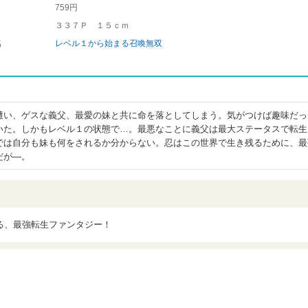
759円
３３７Ｐ １５ｃｍ
名
レベル１から始まる召喚無双
遭い、ゲスな義父、最愛の妹と共に命を落としてしまう。気がつけば趣味だっ
いた。しかもレベル１の状態で…。最悪なことに義父は最大ステータスで転生
では自分も妹も何をされるか分からない。忍はこの世界で生き残るために、最
だが―。
る、最強転生ファンタジー！