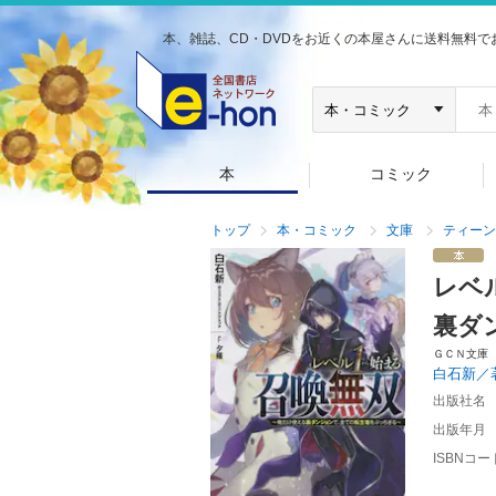
本、雑誌、CD・DVDをお近くの本屋さんに送料無料で
本
コミック
トップ
本・コミック
文庫
ティーン
レベ
裏ダ
ＧＣＮ文庫
白石新／
出版社名
出版年月
ISBNコー