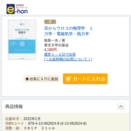
目からウロコの物理学 １
力学・電磁気学・熱力学
牧島一夫／著
東京大学出版会
4,180円
通常１～２日で出荷
(！お盆時期の出荷について！)
商品情報
出版年月：
2022年1月
ISBNコード：
978-4-13-062624-8
(
4-13-062624-8
)
頁数・縦：
３８１Ｐ ２１ｃｍ