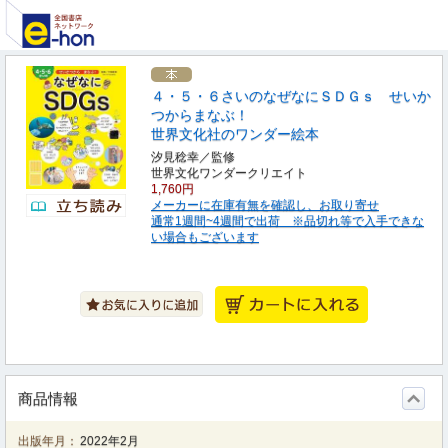
４・５・６さいのなぜなにＳＤＧｓ せいか
つからまなぶ！
世界文化社のワンダー絵本
汐見稔幸／監修
世界文化ワンダークリエイト
1,760円
メーカーに在庫有無を確認し、お取り寄せ
通常1週間~4週間で出荷 ※品切れ等で入手できな
い場合もございます
商品情報
出版年月：
2022年2月