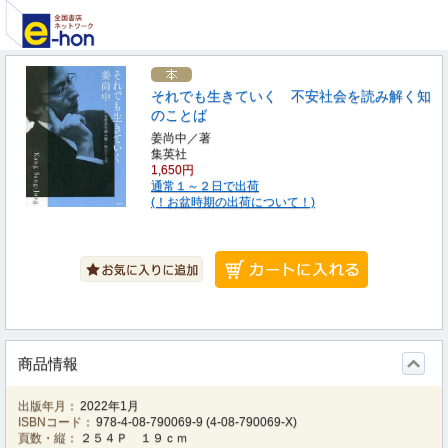
それでも生きていく 不安社会を読み解く知
のことば
姜尚中／著
集英社
1,650円
通常１～２日で出荷
(！お盆時期の出荷について！)
商品情報
出版年月：
2022年1月
ISBNコード：
978-4-08-790069-9
(
4-08-790069-X
)
頁数・縦：
２５４Ｐ １９ｃｍ